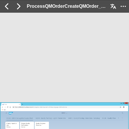
ProcessQMOrderCreateQMOrder_Ex: 2 / 28